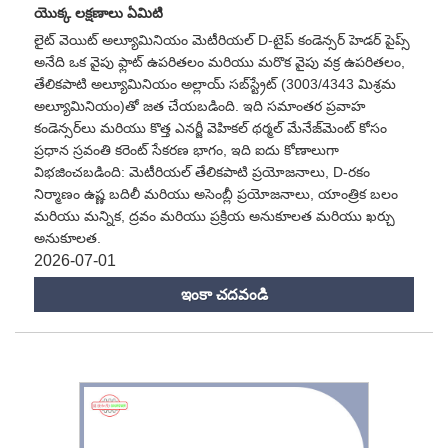
యొక్క లక్షణాలు ఏమిటి
లైట్ వెయిట్ అల్యూమినియం మెటీరియల్ D-టైప్ కండెన్సర్ హెడర్ పైప్స్
అనేది ఒక వైపు ఫ్లాట్ ఉపరితలం మరియు మరొక వైపు వక్ర ఉపరితలం,
తేలికపాటి అల్యూమినియం అల్లాయ్ సబ్‌స్ట్రేట్ (3003/4343 మిశ్రమ
అల్యూమినియం)తో జత చేయబడింది. ఇది సమాంతర ప్రవాహ
కండెన్సర్‌లు మరియు కొత్త ఎనర్జీ వెహికల్ థర్మల్ మేనేజ్‌మెంట్ కోసం
ప్రధాన స్రవంతి కరెంట్ సేకరణ భాగం, ఇది ఐదు కోణాలుగా
విభజించబడింది: మెటీరియల్ తేలికపాటి ప్రయోజనాలు, D-రకం
నిర్మాణం ఉష్ణ బదిలీ మరియు అసెంబ్లీ ప్రయోజనాలు, యాంత్రిక బలం
మరియు మన్నిక, ద్రవం మరియు ప్రక్రియ అనుకూలత మరియు ఖర్చు
అనుకూలత.
2026-07-01
ఇంకా చదవండి