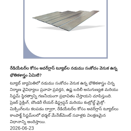
రేడియేటర్‌ల కోసం అవర్‌గ్లాస్ ట్యూబ్‌ల నడుము సంకోచం వెనుక ఉన్న
భౌతికశాస్త్రం ఏమిటి?
ట్యూబ్ జ్యామితిలో నడుము సంకోచం వెనుక ఉన్న భౌతికశాస్త్రం చిన్న
నిర్మాణ వైవిధ్యాలు ప్రవాహ ప్రవర్తన, ఉష్ణ బదిలీ అనుగుణ్యత మరియు
సిస్టమ్ స్థిరత్వాన్ని గణనీయంగా ప్రభావితం చేస్తాయని చూపిస్తుంది.
ప్రెజర్ సైక్లింగ్, బౌండరీ లేయర్ డిస్ట్రప్షన్ మరియు కంట్రోల్డ్ మైక్రో-
మిక్సింగ్‌లను కలపడం ద్వారా, రేడియేటర్‌ల కోసం అవర్‌గ్లాస్ ట్యూబ్‌లు
కాంపాక్ట్ సిస్టమ్‌లలో థర్మల్ మేనేజ్‌మెంట్ సవాళ్లకు విలక్షణమైన
విధానాన్ని అందిస్తాయి.
2026-06-23