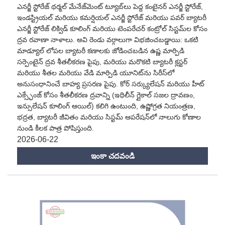
ఎనర్జీ స్టోరేజ్ థర్మల్ మేనేజ్‌మెంట్ ట్యూబ్‌లు పెద్ద కంటైనర్ ఎనర్జీ స్టోరేజ్,
ఇండస్ట్రియల్ మరియు కమర్షియల్ ఎనర్జీ స్టోరేజ్ మరియు పవర్ బ్యాటరీ
ఎనర్జీ స్టోరేజ్ లిక్విడ్ కూలింగ్ మరియు టెంపరేచర్ కంట్రోల్ సిస్టమ్‌ల కోసం
ద్రవ రవాణా నాళాలు. అవి రెండు వర్గాలుగా విభజించబడ్డాయి: ఒకటి
మాడ్యూల్ లోపల బ్యాటరీ కణాలకు జోడించబడిన ఉష్ణ మార్పిడి
సర్పెంటైన్ ద్రవ శీతలీకరణ పైపు, మరియు మరొకటి బ్యాటరీ క్లస్టర్
మరియు శీతల మరియు వేడి మార్పిడి యూనిట్‌ను సిరీస్‌లో
అనుసంధానించే బాహ్య ప్రసరణ పైపు. కోర్ సర్క్యులేషన్ మరియు హీట్
ఎక్స్ఛేంజ్ కోసం శీతలీకరణ ద్రవాన్ని (ఇథిలీన్ గ్లైకాల్ సజల ద్రావణం,
ఇన్సులేషన్ కూలింగ్ ఆయిల్) కలిగి ఉంటుంది, ఉష్ణోగ్రత నియంత్రణ,
భద్రత, బ్యాటరీ జీవితం మరియు సిస్టమ్ ఆపరేషన్‌లో నాలుగు కోణాల
నుండి కీలక పాత్ర పోషిస్తుంది.
2026-06-22
ఇంకా చదవండి