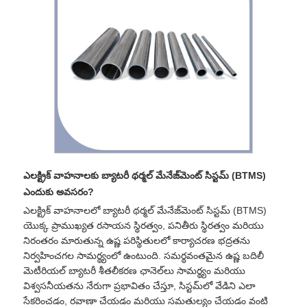
ఎలక్ట్రిక్ వాహనాలకు బ్యాటరీ థర్మల్ మేనేజ్‌మెంట్ సిస్టమ్ (BTMS)
ఎందుకు అవసరం?
ఎలక్ట్రిక్ వాహనాలలో బ్యాటరీ థర్మల్ మేనేజ్‌మెంట్ సిస్టమ్ (BTMS)
యొక్క ప్రాముఖ్యత రసాయన స్థిరత్వం, పనితీరు స్థిరత్వం మరియు
నిరంతరం మారుతున్న ఉష్ణ పరిస్థితులలో కార్యాచరణ భద్రతను
నిర్వహించగల సామర్థ్యంలో ఉంటుంది. సమర్థవంతమైన ఉష్ణ బదిలీ
మెటీరియల్ బ్యాటరీ శీతలీకరణ ఛానెల్‌లు సామర్థ్యం మరియు
విశ్వసనీయతను నేరుగా ప్రభావితం చేస్తూ, సిస్టమ్‌లో వేడిని ఎలా
సేకరించడం, రవాణా చేయడం మరియు సమతుల్యం చేయడం వంటి