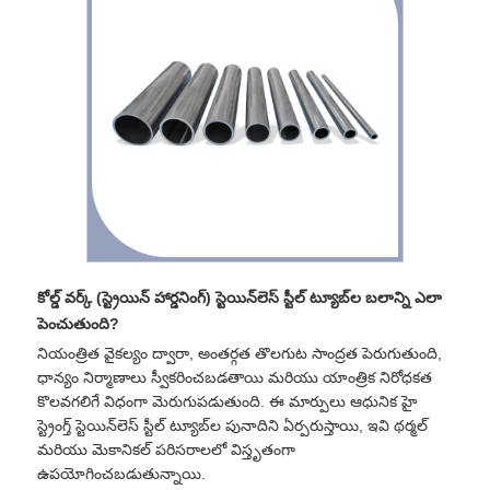
కోల్డ్ వర్క్ (స్ట్రెయిన్ హార్డనింగ్) స్టెయిన్‌లెస్ స్టీల్ ట్యూబ్‌ల బలాన్ని ఎలా
పెంచుతుంది?
నియంత్రిత వైకల్యం ద్వారా, అంతర్గత తొలగుట సాంద్రత పెరుగుతుంది,
ధాన్యం నిర్మాణాలు స్వీకరించబడతాయి మరియు యాంత్రిక నిరోధకత
కొలవగలిగే విధంగా మెరుగుపడుతుంది. ఈ మార్పులు ఆధునిక హై
స్ట్రెంగ్త్ స్టెయిన్‌లెస్ స్టీల్ ట్యూబ్‌ల పునాదిని ఏర్పరుస్తాయి, ఇవి థర్మల్
మరియు మెకానికల్ పరిసరాలలో విస్తృతంగా
ఉపయోగించబడుతున్నాయి.