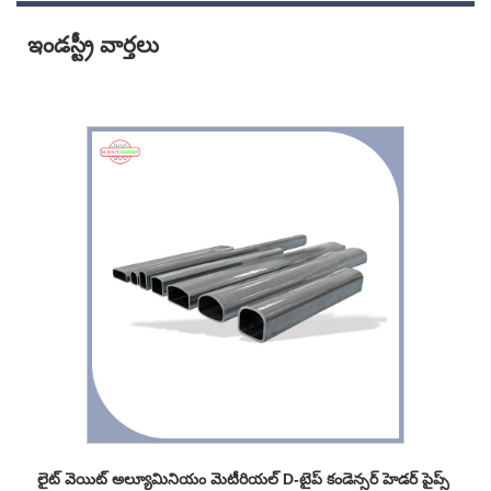
ఇండస్ట్రీ వార్తలు
లైట్ వెయిట్ అల్యూమినియం మెటీరియల్ D-టైప్ కండెన్సర్ హెడర్ పైప్స్