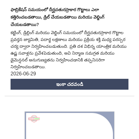
ఫాబ్రికేషన్ సమయంలో దీర్ఘచతురస్రాకార గొట్టాలు ఎలా
కత్తిరించబడతాయి, డ్రిల్ చేయబడతాయి మరియు వెల్డింగ్
చేయబడతాయి?
కట్టింగ్, డ్రిల్లింగ్ మరియు వెల్డింగ్ సమయంలో దీర్ఘచతురస్రాకార గొట్టాల
ప్రవర్తన జ్యామితి, పదార్థ లక్షణాలు మరియు ప్రక్రియ శక్తి మధ్య పరస్పర
చర్య ద్వారా నిర్వహించబడుతుంది. ప్రతి దశ విభిన్న యాంత్రిక మరియు
ఉష్ణ సవాళ్లను ప్రవేశపెడుతుంది, అవి నిర్మాణ సమగ్రత మరియు
డైమెన్షనల్ అనుగుణ్యతను నిర్వహించడానికి తప్పనిసరిగా
నిర్వహించబడతాయి.
2026-06-29
ఇంకా చదవండి