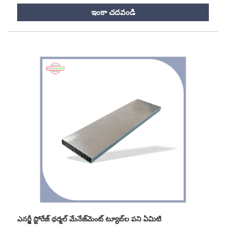
ఇంకా చదవండి
ఎనర్జీ స్టోరేజ్ థర్మల్ మేనేజ్‌మెంట్ ట్యూబ్‌ల పని ఏమిటి