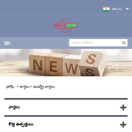
తెలుగు
>
వార్తలు
>
ఇండస్ట్రీ వార్తలు
హోమ్
వార్తలు
కొత్త ఉత్పత్తులు