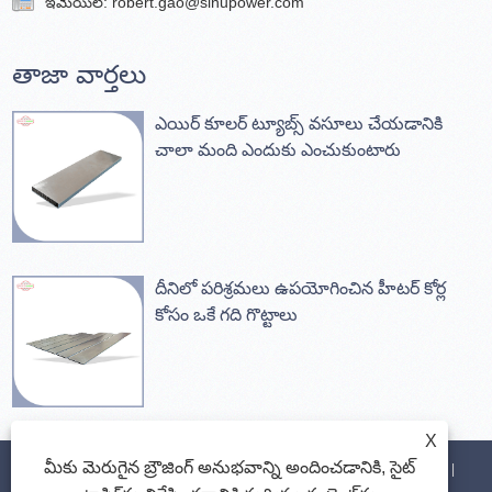
ఇమెయిల్:
robert.gao@sinupower.com
తాజా వార్తలు
ఎయిర్ కూలర్ ట్యూబ్స్ వసూలు చేయడానికి
చాలా మంది ఎందుకు ఎంచుకుంటారు
దీనిలో పరిశ్రమలు ఉపయోగించిన హీటర్ కోర్ల
కోసం ఒకే గది గొట్టాలు
X
మీకు మెరుగైన బ్రౌజింగ్ అనుభవాన్ని అందించడానికి, సైట్
హోమ్
మా గురించి
ఉత్పత్తులు
వార్తలు
డౌన్‌లోడ్ చేయండి