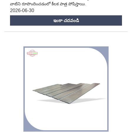
వాటిని రూపొందించడంలో కీలక పాత్ర పోషిస్తాయి.
2026-06-30
ఇంకా చదవండి